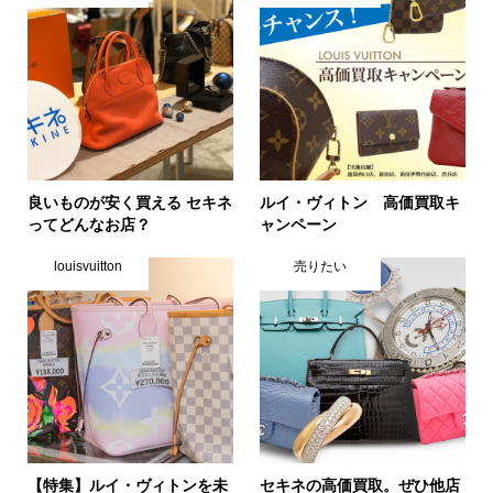
良いものが安く買える セキネ
ルイ・ヴィトン 高価買取キ
ってどんなお店？
ャンペーン
louisvuitton
売りたい
【特集】ルイ・ヴィトンを未
セキネの高価買取。ぜひ他店